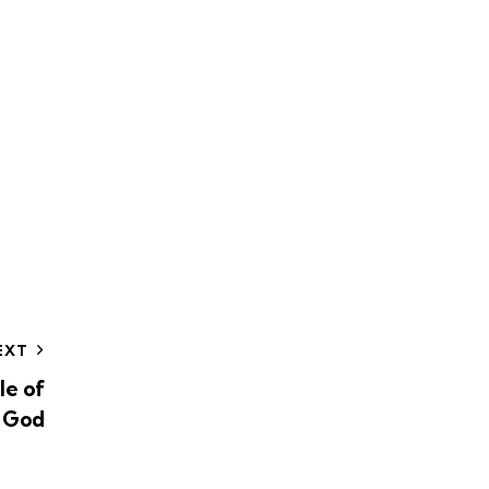
EXT
le of
r God