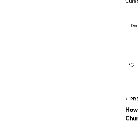
Curab
Don
PR
How 
Chur