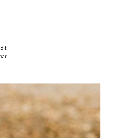
ndit
nar