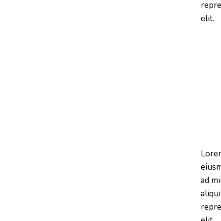
repre
elit.
Lorem
eiusm
ad mi
aliqu
repre
elit.