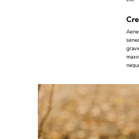
Cre
Aenea
senec
gravi
maxim
neque