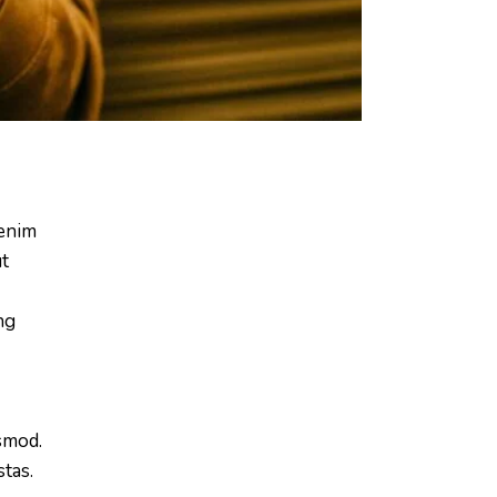
 enim
ut
ng
smod.
tas.