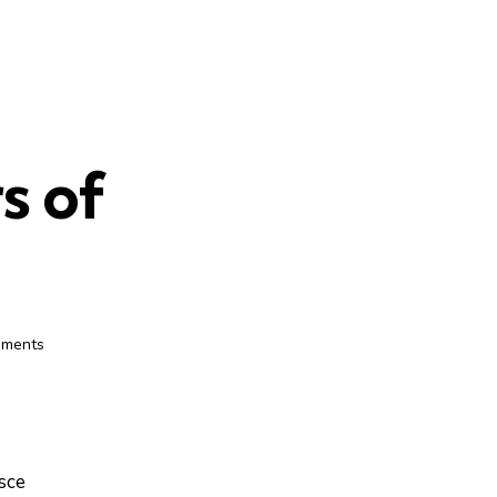
s of
ments
usce