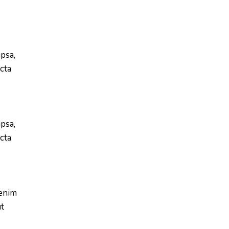
psa,
icta
psa,
icta
 enim
ut