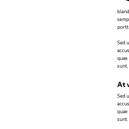
bland
sempe
portt
Sed u
accus
quae 
sunt,
At 
Sed u
accus
quae 
sunt.