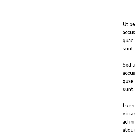
Ut pe
accus
quae 
sunt,
Sed u
accus
quae 
sunt,
Lorem
eiusm
ad mi
aliqu