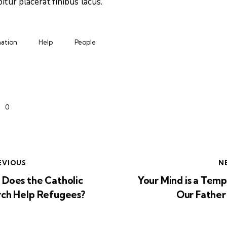
itur placerat finibus lacus.
ation
Help
People
0
EVIOUS
N
Does the Catholic
Your Mind is a Temp
ch Help Refugees?
Our Fathe