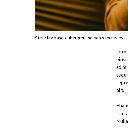
Stet clita kasd gubergren, no sea sanctus est 
Lorem
eiusm
ad mi
aliqu
repre
elit.
Etiam
risus
Nulla