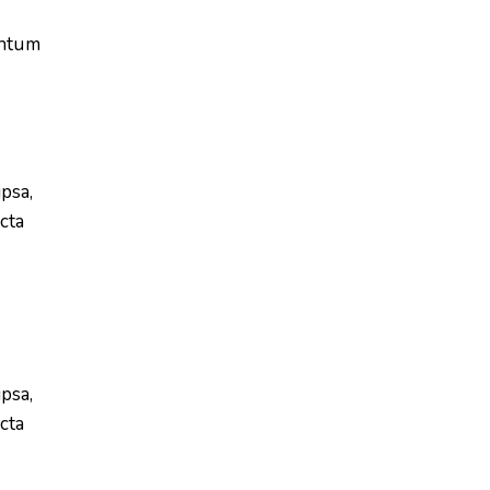
entum
,
psa,
icta
psa,
icta