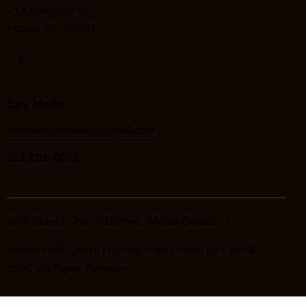
714 Savannah St
Mobile, AL 36603
Say Hello
bethelamemobile9@gmail.com
251.206.0013
AME Church
Ninth District
Mobile District
Bethel AME Church | Site by
Web Design By Faith
©
2026. All Rights Reserved.