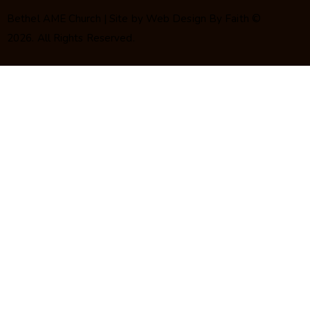
Bethel AME Church | Site by
Web Design By Faith
©
2026. All Rights Reserved.