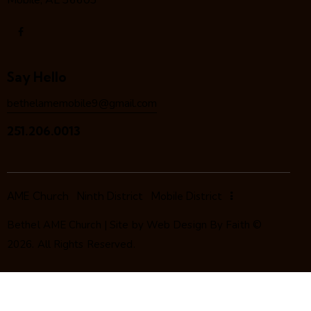
Mobile, AL 36603
Say Hello
bethelamemobile9@gmail.com
251.206.0013
AME Church
Ninth District
Mobile District
Bethel AME Church | Site by
Web Design By Faith
©
2026. All Rights Reserved.