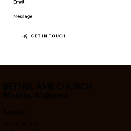
BETHEL AME CHURCH
Mobile, Alabama
Address
714 Savannah St